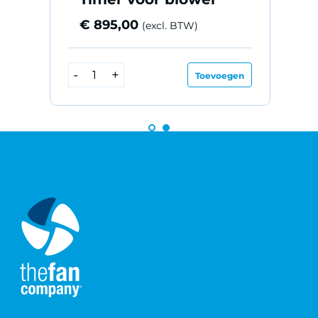
€
895,00
(excl. BTW)
B
Timer
n
-
+
Toevoegen
O
voor
a
blower
aantal