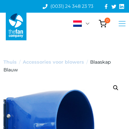
(0031) 24 348 23 73
0
Thuis
/
Accessories voor blowers
/
Blaaskap
Blauw