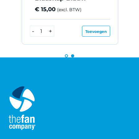
€
15,00
(excl. BTW)
Blaaskap
-
+
T
Toevoegen
n
Blauw
v
aantal
b
a