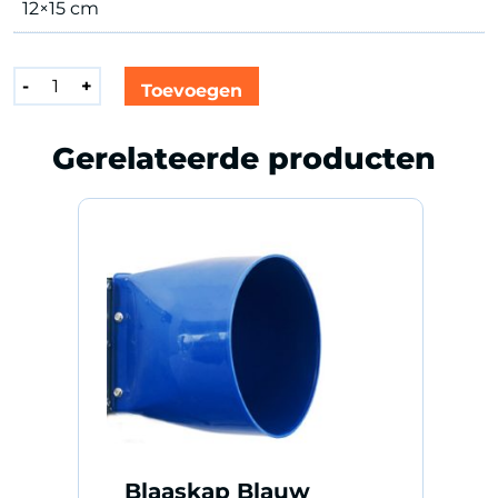
12×15 cm
Blaaskap
-
+
Toevoegen
Oranje
aantal
Gerelateerde producten
Blaaskap Blauw